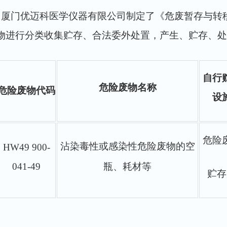
厦门优迈科医学仪器有限公司制定了《危废暂存与转
物进行分类收集贮存、合法委外处置，产生、贮存、处
自行
危险废物名称
危险废物代码
设
危险
沾染毒性或感染性危险废物的
空
HW49 900-
04
1
-49
瓶、耗材
等
贮存