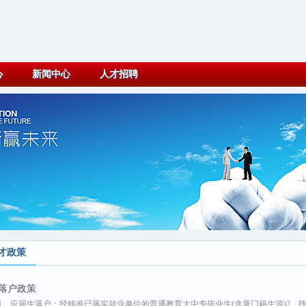
心
新闻中心
人才招聘
才政策
落户政策
1、应届生落户：经核准已落实就业单位的普通教育大中专毕业生(含厦门籍生源)2、