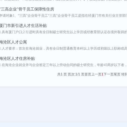
”三高企业”骨干员工保障性住房
申请对象1、“三高”企业骨干员工“三高”企业骨干员工是指在经厦门市有关行业主管部
厦门市新引进人才生活补贴
1.具有厦门户口;2.引进时具有全日制硕士研究生以上学历或经教育部认证在境外取得
海沧区人才公寓
1.人才要求：首次在海沧就业，具有全日制普通教育本科以上学历或初级以上职称或
海沧区人才住房补贴
1.在海沧企业就业并与企业签定三年以上劳动合同的硕士研究生，年龄45周岁以下者
共1 页 页次:1/1 页
首页
上一页
1
下一页
尾页
转